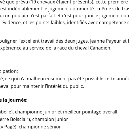
élevé que prévu (19 chevaux étaient présents), cette premiè
nt est indéniablement le jugement commenté : même si le trav
aucun poulain n’est parfait et c’est pourquoi le jugement 
 évidence, et les points faibles, identifiés avec compétence
ouligner l’excellent travail des deux juges, Jeanne Payeur et 
périence au service de la race du cheval Canadien.
cipation;
té, ce qui n’a malheureusement pas été possible cette anné
val pour maintenir l’intérêt du public.
 la journée:
rabelle), championne junior et meilleur pointage overall
erre Boisclair), champion junior
cy Pagé), championne sénior